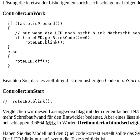
Lösung die in etwa der bisherigen entspricht. Ich schlage mal folgen
Controller::onWork
if
(
taste.
isPressed
(
)
)
{
// nur wenn die LED noch nicht blink Nachricht sen
if
(
roteLED.
getBlinkCode
(
)
==
0
)
         roteLED.
blink
(
)
;
}
else
{
     roteLED.
off
(
)
;
}
Beachten Sie, dass es zielführend ist den bisherigen Code in
onStart
z
Controller::onStart
//  roteLED.blink();
Vergleichen wir diesen Lösungsvorschlag mit dem der einfachen IN/OU
mehr Schreibaufwand für den Entwickler bedeutet. Aber eines lässt si
bei schlappen 3,6864
MHz
in Worten
Dreihundertachtundsechzigt
Haben Sie das Modell und den Quellcode korrekt erstellt sollte das 
Die LED blinkt nur auf, wenn die Taste gedrückt ist.