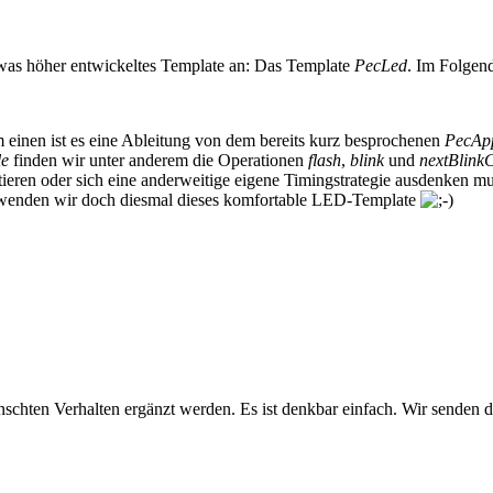
was höher entwickeltes Template an: Das Template
PecLed
. Im Folgen
 einen ist es eine Ableitung von dem bereits kurz besprochenen
PecAp
le
finden wir unter anderem die Operationen
flash
,
blink
und
nextBlink
eren oder sich eine anderweitige eigene Timingstrategie ausdenken muss
erwenden wir doch diesmal dieses komfortable LED-Template
schten Verhalten ergänzt werden. Es ist denkbar einfach. Wir senden d