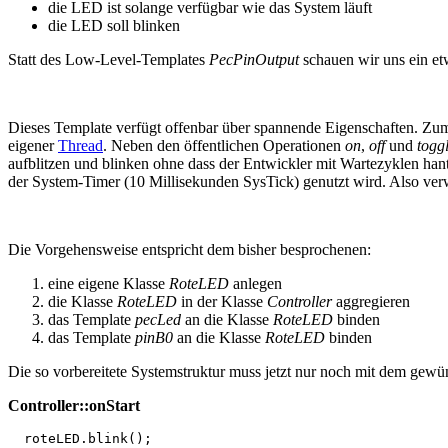
die LED ist solange verfügbar wie das System läuft
die LED soll blinken
Statt des Low-Level-Templates
PecPinOutput
schauen wir uns ein et
Dieses Template verfügt offenbar über spannende Eigenschaften. Zum
eigener
Thread
. Neben den öffentlichen Operationen
on
,
off
und
togg
aufblitzen und blinken ohne dass der Entwickler mit Wartezyklen hanti
der System-Timer (10 Millisekunden SysTick) genutzt wird. Also v
Die Vorgehensweise entspricht dem bisher besprochenen:
eine eigene Klasse
RoteLED
anlegen
die Klasse
RoteLED
in der Klasse
Controller
aggregieren
das Template
pecLed
an die Klasse
RoteLED
binden
das Template
pinB0
an die Klasse
RoteLED
binden
Die so vorbereitete Systemstruktur muss jetzt nur noch mit dem gewün
Controller::onStart
  roteLED.
blink
(
)
;