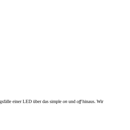
gsfälle einer LED über das simple
on
und
off
hinaus. Wir