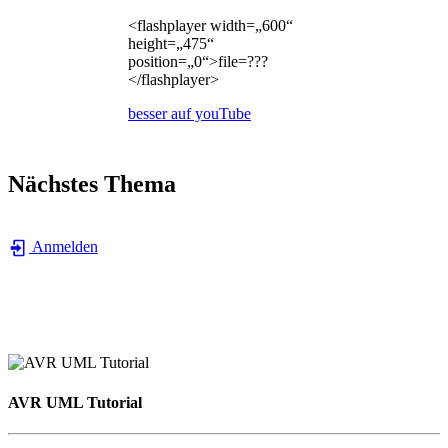
<flashplayer width=„600“
height=„475“
position=„0“>file=???
</flashplayer>
besser auf youTube
Nächstes Thema
Anmelden
AVR UML Tutorial