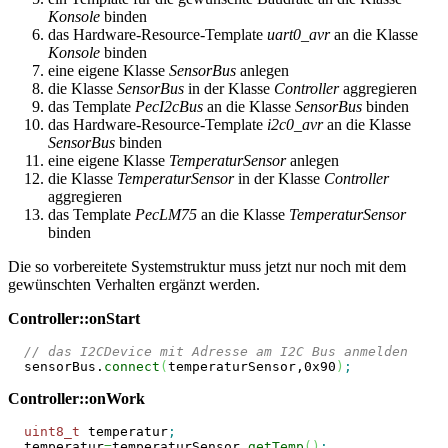
Konsole
binden
das Hardware-Resource-Template
uart0_avr
an die Klasse
Konsole
binden
eine eigene Klasse
SensorBus
anlegen
die Klasse
SensorBus
in der Klasse
Controller
aggregieren
das Template
PecI2cBus
an die Klasse
SensorBus
binden
das Hardware-Resource-Template
i2c0_avr
an die Klasse
SensorBus
binden
eine eigene Klasse
TemperaturSensor
anlegen
die Klasse
TemperaturSensor
in der Klasse
Controller
aggregieren
das Template
PecLM75
an die Klasse
TemperaturSensor
binden
Die so vorbereitete Systemstruktur muss jetzt nur noch mit dem
gewünschten Verhalten ergänzt werden.
Controller::onStart
// das I2CDevice mit Adresse am I2C Bus anmelden
  sensorBus.
connect
(
temperaturSensor,
0x90
)
;
Controller::onWork
uint8_t
 temperatur
;
  temperatur
=
temperaturSensor.
getTemp
(
)
;