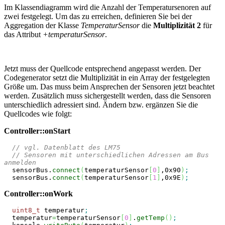
Im Klassendiagramm wird die Anzahl der Temperatursenoren auf
zwei festgelegt. Um das zu erreichen, definieren Sie bei der
Aggregation der Klasse
TemperaturSensor
die
Multiplizität 2
für
das Attribut
+temperaturSensor
.
Jetzt muss der Quellcode entsprechend angepasst werden. Der
Codegenerator setzt die Multiplizität in ein Array der festgelegten
Größe um. Das muss beim Ansprechen der Sensoren jetzt beachtet
werden. Zusätzlich muss sichergestellt werden, dass die Sensoren
unterschiedlich adressiert sind. Ändern bzw. ergänzen Sie die
Quellcodes wie folgt:
Controller::onStart
// vgl. Datenblatt des LM75
// Sensoren mit unterschiedlichen Adressen am Bus 
anmelden
  sensorBus.
connect
(
temperaturSensor
[
0
]
,
0x90
)
;
  sensorBus.
connect
(
temperaturSensor
[
1
]
,
0x9E
)
;
Controller::onWork
uint8_t
 temperatur
;
  temperatur
=
temperaturSensor
[
0
]
.
getTemp
(
)
;