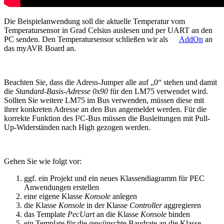
Die Beispielanwendung soll die aktuelle Temperatur vom
Temperatursensor in Grad Celsius auslesen und per UART an den
PC senden. Den Temperatursensor schließen wir als
AddOn
an
das myAVR Board an.
Beachten Sie, dass die Adress-Jumper alle auf „0“ stehen und damit
die
Standard-Basis-Adresse 0x90
für den LM75 verwendet wird.
Sollten Sie weitere LM75 im Bus verwenden, müssen diese mit
ihrer konkreten Adresse an den Bus angemeldet werden. Für die
korrekte Funktion des I²C-Bus müssen die Busleitungen mit Pull-
Up-Widerständen nach High gezogen werden.
Gehen Sie wie folgt vor:
ggf. ein Projekt und ein neues Klassendiagramm für PEC
Anwendungen erstellen
eine eigene Klasse
Konsole
anlegen
die Klasse
Konsole
in der Klasse
Controller
aggregieren
das Template
PecUart
an die Klasse
Konsole
binden
ein Template für die gewünschte Baudrate an die Klasse