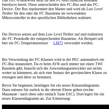
Das PEC-Framework stellt für den I²C-Bus zunächst abstrakte
Interfaces bereit. Diese unterscheiden den I²C-Bus und das I²C-
Device. Der Bus repräsentiert den Master und wird als
Low Level
Treiber
für den oder die I²C Bausteine im verwendeten
Mikrocontroller in den spezifischen Bibliotheken realisiert.
Die Devices setzen auf dem
Low Level Treiber
auf und realisieren
die I²C Protokolle der entsprechenden Bausteine. Als Beispiel soll
hier ein I²C-Temperatursensor
LM75
verwendet werden.
Bei Verwendung der I²C-Klassen wird in der PEC automatisch ein
I²C-Bus instanziiert. Da es beim AVR auch immer nur einen TWI
Baustein gibt, braucht sich der Anwendungsentwickler um nichts
weiter zu kümmern, als sich eine Instanz der gewünschten Klasse zu
erzeugen und diese zu benutzen.
Bevor Sie beginnen, benötigen Sie ein neues Klassendiagramm.
Dazu müssen Sie zurück in die oberste Ebene gehen (rechte
Maustaste / nach oben oder einfach Taste ESC). Dort legen Sie ein
neues Klassendiagramm an. Zur Erinnerung: