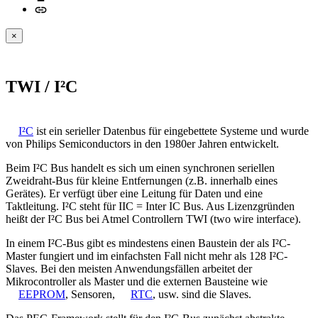
×
TWI / I²C
I²C
ist ein serieller Datenbus für eingebettete Systeme und wurde
von Philips Semiconductors in den 1980er Jahren entwickelt.
Beim I²C Bus handelt es sich um einen synchronen seriellen
Zweidraht-Bus für kleine Entfernungen (z.B. innerhalb eines
Gerätes). Er verfügt über eine Leitung für Daten und eine
Taktleitung. I²C steht für IIC = Inter IC Bus. Aus Lizenzgründen
heißt der I²C Bus bei Atmel Controllern TWI (two wire interface).
In einem I²C-Bus gibt es mindestens einen Baustein der als I²C-
Master fungiert und im einfachsten Fall nicht mehr als 128 I²C-
Slaves. Bei den meisten Anwendungsfällen arbeitet der
Mikrocontroller als Master und die externen Bausteine wie
EEPROM
, Sensoren,
RTC
, usw. sind die Slaves.