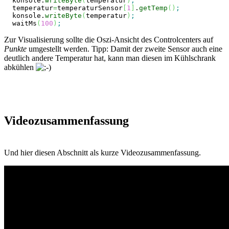
  konsole.
writeByte
(
temperatur
)
;
  temperatur
=
temperaturSensor
[
1
]
.
getTemp
(
)
;
  konsole.
writeByte
(
temperatur
)
;
  waitMs
(
100
)
;
Zur Visualisierung sollte die Oszi-Ansicht des Controlcenters auf
Punkte
umgestellt werden. Tipp: Damit der zweite Sensor auch eine
deutlich andere Temperatur hat, kann man diesen im Kühlschrank
abkühlen
Videozusammenfassung
Und hier diesen Abschnitt als kurze Videozusammenfassung.